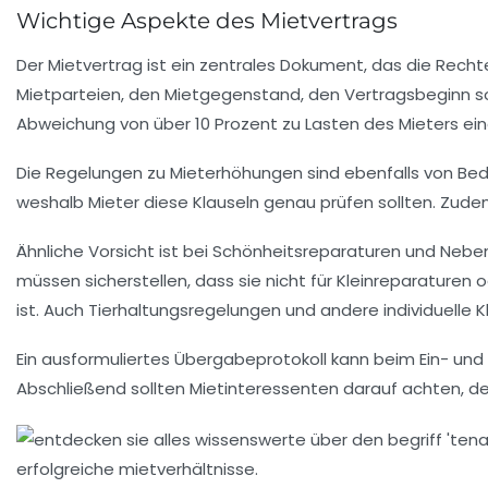
Wichtige Aspekte des Mietvertrags
Der
Mietvertrag
ist ein zentrales Dokument, das die Recht
Mietparteien
, den
Mietgegenstand
, den
Vertragsbeginn
s
Abweichung von über
10 Prozent
zu Lasten des Mieters ei
Die Regelungen zu
Mieterhöhungen
sind ebenfalls von Be
weshalb Mieter diese Klauseln genau prüfen sollten. Zude
Ähnliche Vorsicht ist bei
Schönheitsreparaturen
und
Nebe
müssen sicherstellen, dass sie nicht für
Kleinreparaturen
o
ist. Auch
Tierhaltungsregelungen
und andere individuelle Kl
Ein ausformuliertes
Übergabeprotokoll
kann beim Ein- und 
Abschließend sollten Mietinteressenten darauf achten, den