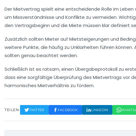
Der
Mietvertrag
spielt eine entscheidende Rolle im Leben v
um Missverständnisse und Konflikte zu vermeiden. Wichtig 
den
Vertragsbeginn
und die
Miete
müssen klar definiert se
Zusätzlich sollten Mieter auf
Mietsteigerungen
und Beding
weitere Punkte, die häufig zu Unklarheiten führen können
sollten genau beachtet werden.
Schließlich ist es ratsam, einen
Übergabeprotokoll
zu erst
dass eine sorgfältige
Überprüfung des Mietvertrags
vor de
harmonisches Mietverhältnis zu fördern.
TEILEN:
TWITTER
FACEBOOK
LINKEDIN
WHATS